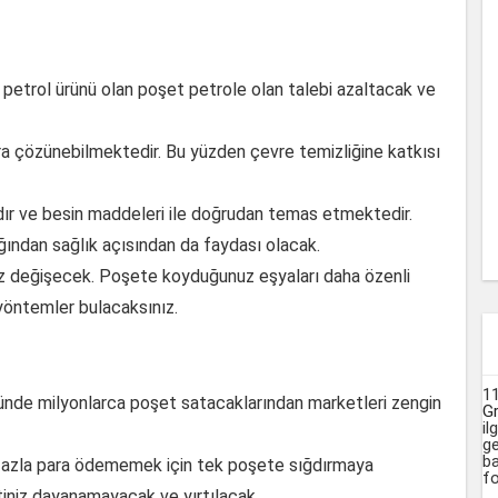
e petrol ürünü olan poşet petrole olan talebi azaltacak ve
ra çözünebilmektedir. Bu yüzden çevre temizliğine katkısı
ıdır ve besin maddeleri ile doğrudan temas etmektedir.
ğından sağlık açısından da faydası olacak.
z değişecek. Poşete koyduğunuz eşyaları daha özenli
 yöntemler bulacaksınız.
1
ünde milyonlarca poşet satacaklarından marketleri zengin
G
il
ge
ba
fazla para ödememek için tek poşete sığdırmaya
fo
iniz dayanamayacak ve yırtılacak.