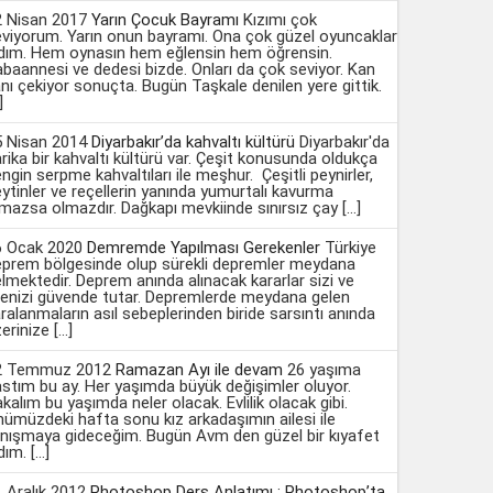
2 Nisan 2017
Yarın Çocuk Bayramı
Kızımı çok
viyorum. Yarın onun bayramı. Ona çok güzel oyuncaklar
ldım. Hem oynasın hem eğlensin hem öğrensin.
baannesi ve dedesi bizde. Onları da çok seviyor. Kan
nı çekiyor sonuçta. Bugün Taşkale denilen yere gittik.
]
5 Nisan 2014
Diyarbakır’da kahvaltı kültürü
Diyarbakır'da
rika bir kahvaltı kültürü var. Çeşit konusunda oldukça
ngin serpme kahvaltıları ile meşhur. Çeşitli peynirler,
ytinler ve reçellerin yanında yumurtalı kavurma
mazsa olmazdır. Dağkapı mevkiinde sınırsız çay […]
6 Ocak 2020
Demremde Yapılması Gerekenler
Türkiye
eprem bölgesinde olup sürekli depremler meydana
lmektedir. Deprem anında alınacak kararlar sizi ve
lenizi güvende tutar. Depremlerde meydana gelen
ralanmaların asıl sebeplerinden biride sarsıntı anında
erinize […]
2 Temmuz 2012
Ramazan Ayı ile devam
26 yaşıma
stım bu ay. Her yaşımda büyük değişimler oluyor.
kalım bu yaşımda neler olacak. Evlilik olacak gibi.
ümüzdeki hafta sonu kız arkadaşımın ailesi ile
nışmaya gideceğim. Bugün Avm den güzel bir kıyafet
dım. […]
 Aralık 2012
Photoshop Ders Anlatımı : Photoshop’ta