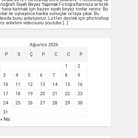
otoğrafı Siyah Beyaz Yapmak
Fotoğraflarımıza artistik
r hava katmak için bazen siyah beyaz tonlar veririz. Bu
nlar ile oynayınca harika sonuçlar ortaya çıkar. Bu
deoda bunu anlatıyoruz. Lütfen destek için photoshop
rs anlatımı videosunu youtube […]
Ağustos 2026
P
S
Ç
P
C
C
P
1
2
3
4
5
6
7
8
9
10
11
12
13
14
15
16
17
18
19
20
21
22
23
24
25
26
27
28
29
30
31
« Nis