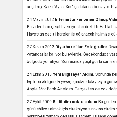
seçilmiş. Şarkı "Ayna, Kim" şarkılarına benziyor. Pi
24 Mayıs 2012
İnternette Fenomen Olmuş Vide
Bu videoların çeşitli versiyonları üretildi. Hatta baz
Hayattan çeşitli kareler ile ağlanacak halimize gü
27 Kasım 2012
Diyarbakır’dan Fotoğraflar
Diyar
vatandaşlar kalıyor bu evlerde. Gecekonduda yaşay
bölgede yer alıyor. Sonrasında yeşil gözlü sarı sar
24 Ekim 2015
Yeni Bilgisayar Aldım.
Sonunda ken
laptopu aldığımda yavaşlığından dolayı aynı gün
Apple MacBook Air aldım. Gerçekten de çok doğru 
27 Eylül 2009
Bi dönüm noktası daha
Bu günler
günü ehliyet almak için direksiyon sınavına girdim 
hakimiyeti tamam geri sürüş tamam. Bi saha döne