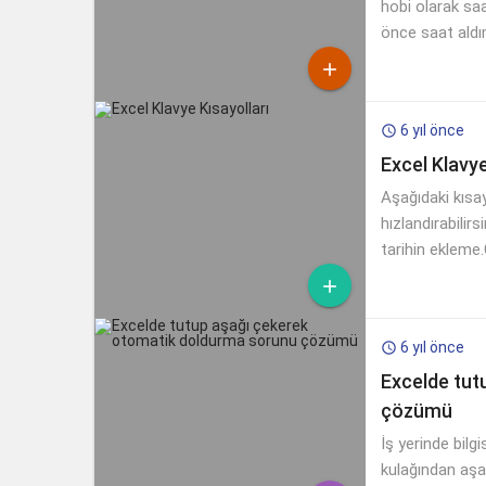
hobi olarak sa
önce saat aldı

6 yıl önce

Excel Klavye
Aşağıdaki kısay
hızlandırabilir
tarihin ekleme

6 yıl önce

Excelde tut
çözümü
İş yerinde bilg
kulağından aşa