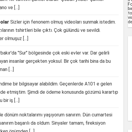
F
yano ve […]
bi
to
vi
olar
Sizler için fenonem olmuş videoları sunmak istedim.
de
ılarının tshirtleri bile çıktı. Çok gülündü ve sevildi.
ler olmuşuz […]
bakır'da "Sur" bölgesinde çok eski evler var. Dar gelirli
an insanlar gerçekten yoksul. Bir çok tarihi bina da bu
man […]
dime bir bilgisayar alabildim. Geçenlerde A101 e gelen
 iade etmiştim. Şimdi de ödeme konusunda gözümü karartıp
bir iş […]
de dönüm noktalarımı yaşıyorum sanırım. Dün cumartesi
sanırım başarılı da oldum. Sinyaler tamam, fireksiyon
rken önümden […]