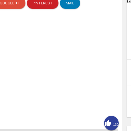
G
GOOGLE +1
PINTEREST
MAIL

130