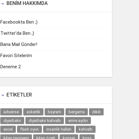
BENIM HAKKIMDA

Facebookta Ben ;)
Twitter’da Ben ;)
Bana Mail Gönder!
Favori Sitelerim
Deneme 2
ETIKETLER

adsense
askerlik
bayram
bergama
dikili
diyarbakır
diyarbakır kahvaltı
emre aydın
excel
flash oyun
insanlık halleri
kahvaltı
kitap tavsiyesi
kitap özeti
konser
kpss