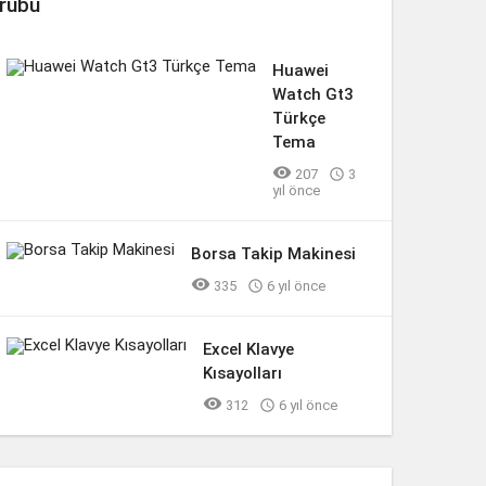
rubu
Huawei
Watch Gt3
Türkçe
Tema

207

3
yıl önce
Borsa Takip Makinesi

335

6 yıl önce
Excel Klavye
Kısayolları

312

6 yıl önce