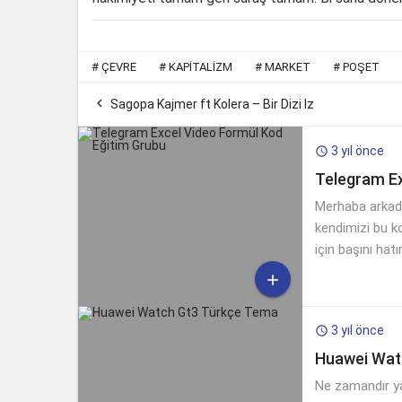
#
ÇEVRE
#
KAPITALIZM
#
MARKET
#
POŞET

Sagopa Kajmer ft Kolera – Bir Dizi Iz
3 yıl önce

Telegram Ex
Merhaba arkadaş
kendimizi bu k
için başını ha

3 yıl önce

Huawei Wat
Ne zamandır ya