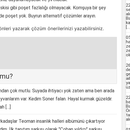
2
eskisi gibi poşet fazlalığı olmayacak. Komşuya bir şey
se
a
e poşet yok. Buyrun alternatif çözümler arayın.
Ba
ka
[…
eri yazarak çözüm önerilerinizi yazabilirsiniz.
0
ha
ze
ze
ol
2
d
ge
 mu?
ai
ya
üz
dan çok mutlu. Suyada ihtiyacı yok zaten ama ben arada
2
ayvanlarım var. Kedim Soner falan. Hayal kurmak güzeldir.
ba
Ba
ah […]
Ön
ta
al
kadaşlar Teoman insanlık halleri albümünü çıkartıyor
 İlk tanıtım şarkısı olarak "Çoban yıldızı" şarkısı
01