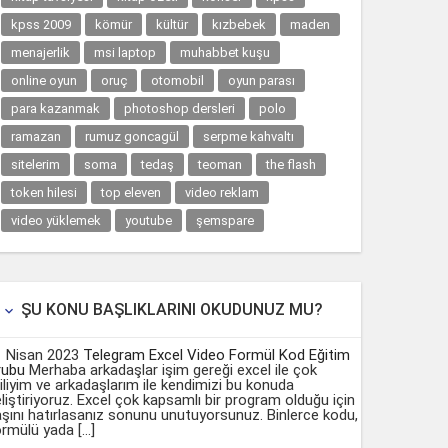
kpss 2009
kömür
kültür
kızbebek
maden
menajerlik
msi laptop
muhabbet kuşu
online oyun
oruç
otomobil
oyun parası
para kazanmak
photoshop dersleri
polo
ramazan
rumuz goncagül
serpme kahvaltı
sitelerim
soma
tedaş
teoman
the flash
token hilesi
top eleven
video reklam
video yüklemek
youtube
şemspare
ŞU KONU BAŞLIKLARINI OKUDUNUZ MU?

1 Nisan 2023
Telegram Excel Video Formül Kod Eğitim
rubu
Merhaba arkadaşlar işim gereği excel ile çok
giliyim ve arkadaşlarım ile kendimizi bu konuda
liştiriyoruz. Excel çok kapsamlı bir program olduğu için
şını hatırlasanız sonunu unutuyorsunuz. Binlerce kodu,
rmülü yada […]