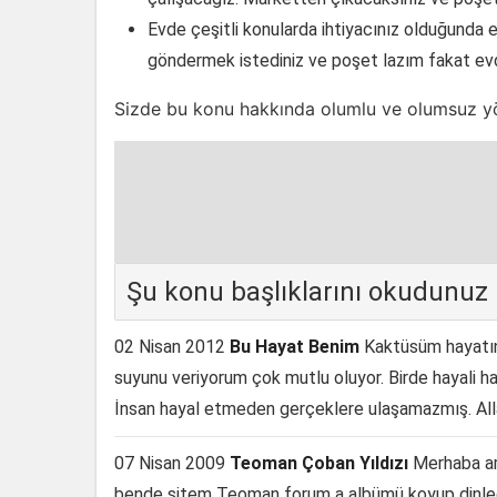
Evde çeşitli konularda ihtiyacınız olduğunda 
göndermek istediniz ve poşet lazım fakat evd
Sizde bu konu hakkında olumlu ve olumsuz yönl
Şu konu başlıklarını okudunuz
02 Nisan 2012
Bu Hayat Benim
Kaktüsüm hayatın
suyunu veriyorum çok mutlu oluyor. Birde hayali h
İnsan hayal etmeden gerçeklere ulaşamazmış. All
07 Nisan 2009
Teoman Çoban Yıldızı
Merhaba ar
bende sitem Teoman forum a albümü koyup dinledim.