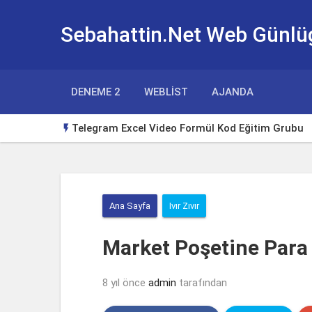
Sebahattin.Net Web Günlü
DENEME 2
WEBLIST
AJANDA
Telegram Excel Video Formül Kod Eğitim Grubu

Huawei Watch Gt3 Türkçe Tema
Borsa Takip Makinesi
Ana Sayfa
Ivır Zıvır
Excel Klavye Kısayolları
Excelde tutup aşağı çekerek otomatik doldurm
Market Poşetine Par
Yeni Başlayanlar için Yabancı Dizi Tavsiyeleri
8 yıl önce
admin
tarafından