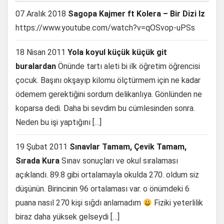
07 Aralık 2018
Sagopa Kajmer ft Kolera – Bir Dizi Iz
https://www.youtube.com/watch?v=qOSvop-uPSs
18 Nisan 2011
Yola koyul küçük küçük git
buralardan
Önünde tartı aleti bi ilk öğretim öğrencisi
çocuk. Başını okşayıp kilomu ölçtürmem için ne kadar
ödemem gerektiğini sordum delikanlıya. Gönlünden ne
koparsa dedi. Daha bi sevdim bu cümlesinden sonra.
Neden bu işi yaptığını […]
19 Şubat 2011
Sınavlar Tamam, Çevik Tamam,
Sırada Kura
Sınav sonuçları ve okul sıralaması
açıklandı. 89.8 gibi ortalamayla okulda 270. oldum siz
düşünün. Birincinin 96 ortalaması var. o önümdeki 6
puana nasıl 270 kişi sığdı anlamadım
Fiziki yeterlilik
biraz daha yüksek gelseydi […]