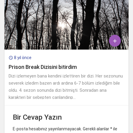

8 yıl önce

Prison Break Dizisini bitirdim
Dizi izlemeyen bana kendini izlettiren bir dizi. Her sezonunu
severek izledim bazen ardı ardına 6-7 bölüm izlediğim bile
oldu. 4. sezon sonunda dizi bitmişti. Sonradan ana
karakteri bir sebepten canlandırıp...
Bir Cevap Yazın
E-posta hesabınız yayınlanmayacak. Gerekli alanlar
*
ile