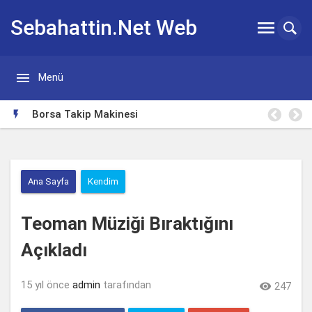
Sebahattin.Net Web


Menü
Günlügü
Borsa Takip Makinesi

Ana Sayfa
Kendim
Teoman Müziği Bıraktığını
Açıkladı
15 yıl önce
admin
tarafından

247