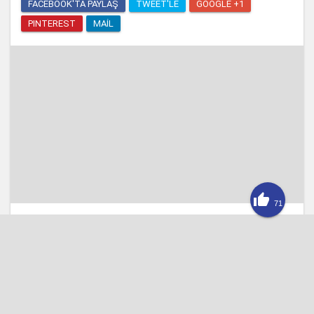
FACEBOOK'TA PAYLAŞ
TWEET'LE
GOOGLE +1
PINTEREST
MAIL

71