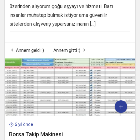
üzerinden alıyorum çoğu eşyayı ve hizmeti. Bazı
insanlar muhatap bulmak istiyor ama güvenilir
sitelerden alışveriş yaparsanız inanın […]


Annem geldi :)
Annem gitti :(

6 yıl önce

Borsa Takip Makinesi